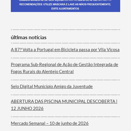
Termo de Pesquisa
últimas notícias
A 87.ª Volta a Portugal em Bicicleta passa por Vila Viçosa
Programa Sub-Regional de Ação de Gestão Integrada de
Categorias gerais
Fogos Rurais do Alentejo Central
Selo Digital Município Amigo da Juventude
ABERTURA DAS PISCINA MUNICIPAL DESCOBERTA |
Filtros
12 JUNHO 2026
Mercado Semanal – 10 de junho de 2026