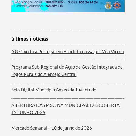
Termo de Pesquisa
últimas notícias
A 87.ª Volta a Portugal em Bicicleta passa por Vila Viçosa
Programa Sub-Regional de Ação de Gestão Integrada de
Categorias gerais
Fogos Rurais do Alentejo Central
Selo Digital Município Amigo da Juventude
ABERTURA DAS PISCINA MUNICIPAL DESCOBERTA |
Filtros
12 JUNHO 2026
Mercado Semanal – 10 de junho de 2026