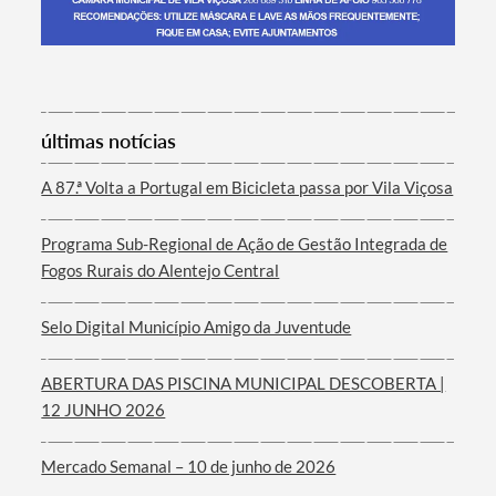
Termo de Pesquisa
últimas notícias
A 87.ª Volta a Portugal em Bicicleta passa por Vila Viçosa
Programa Sub-Regional de Ação de Gestão Integrada de
Categorias gerais
Fogos Rurais do Alentejo Central
Selo Digital Município Amigo da Juventude
ABERTURA DAS PISCINA MUNICIPAL DESCOBERTA |
Filtros
12 JUNHO 2026
Mercado Semanal – 10 de junho de 2026