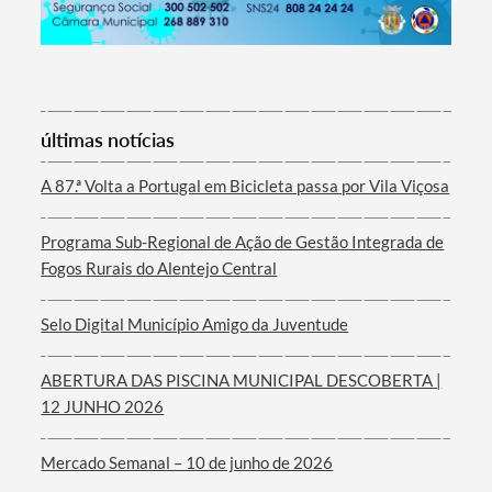
Termo de Pesquisa
últimas notícias
A 87.ª Volta a Portugal em Bicicleta passa por Vila Viçosa
Programa Sub-Regional de Ação de Gestão Integrada de
Categorias gerais
Fogos Rurais do Alentejo Central
Selo Digital Município Amigo da Juventude
ABERTURA DAS PISCINA MUNICIPAL DESCOBERTA |
Filtros
12 JUNHO 2026
Mercado Semanal – 10 de junho de 2026