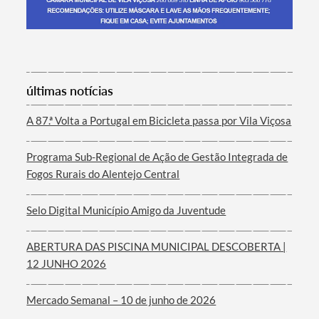
Termo de Pesquisa
últimas notícias
A 87.ª Volta a Portugal em Bicicleta passa por Vila Viçosa
Programa Sub-Regional de Ação de Gestão Integrada de
Categorias gerais
Fogos Rurais do Alentejo Central
Selo Digital Município Amigo da Juventude
ABERTURA DAS PISCINA MUNICIPAL DESCOBERTA |
Filtros
12 JUNHO 2026
Mercado Semanal – 10 de junho de 2026