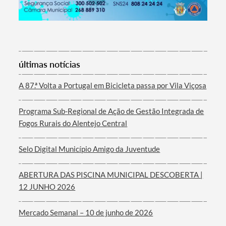
Termo de Pesquisa
últimas notícias
A 87.ª Volta a Portugal em Bicicleta passa por Vila Viçosa
Programa Sub-Regional de Ação de Gestão Integrada de
Categorias gerais
Fogos Rurais do Alentejo Central
Selo Digital Município Amigo da Juventude
ABERTURA DAS PISCINA MUNICIPAL DESCOBERTA |
Filtros
12 JUNHO 2026
Mercado Semanal – 10 de junho de 2026