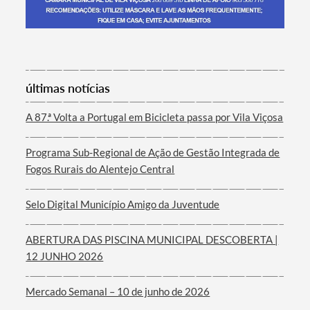
Termo de Pesquisa
últimas notícias
A 87.ª Volta a Portugal em Bicicleta passa por Vila Viçosa
Programa Sub-Regional de Ação de Gestão Integrada de
Categorias gerais
Fogos Rurais do Alentejo Central
Selo Digital Município Amigo da Juventude
ABERTURA DAS PISCINA MUNICIPAL DESCOBERTA |
Filtros
12 JUNHO 2026
Mercado Semanal – 10 de junho de 2026