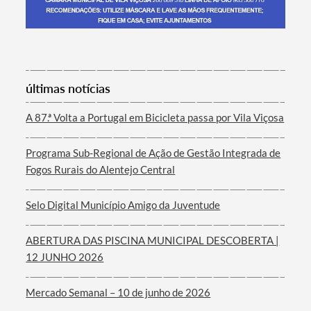
Termo de Pesquisa
últimas notícias
A 87.ª Volta a Portugal em Bicicleta passa por Vila Viçosa
Programa Sub-Regional de Ação de Gestão Integrada de
Categorias gerais
Fogos Rurais do Alentejo Central
Selo Digital Município Amigo da Juventude
ABERTURA DAS PISCINA MUNICIPAL DESCOBERTA |
Filtros
12 JUNHO 2026
Mercado Semanal – 10 de junho de 2026