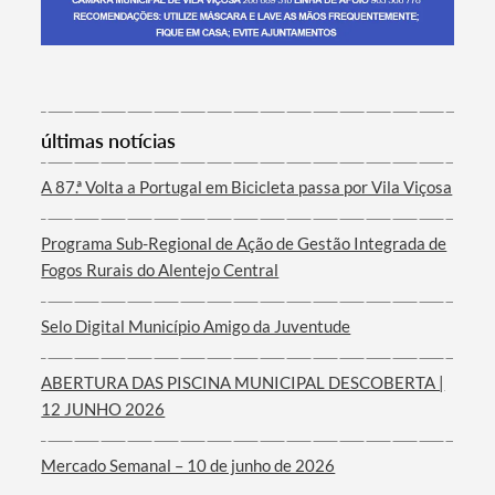
Termo de Pesquisa
últimas notícias
A 87.ª Volta a Portugal em Bicicleta passa por Vila Viçosa
Programa Sub-Regional de Ação de Gestão Integrada de
Categorias gerais
Fogos Rurais do Alentejo Central
Selo Digital Município Amigo da Juventude
ABERTURA DAS PISCINA MUNICIPAL DESCOBERTA |
Filtros
12 JUNHO 2026
Mercado Semanal – 10 de junho de 2026