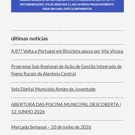
Termo de Pesquisa
últimas notícias
A 87.ª Volta a Portugal em Bicicleta passa por Vila Viçosa
Programa Sub-Regional de Ação de Gestão Integrada de
Categorias gerais
Fogos Rurais do Alentejo Central
Selo Digital Município Amigo da Juventude
ABERTURA DAS PISCINA MUNICIPAL DESCOBERTA |
Filtros
12 JUNHO 2026
Mercado Semanal – 10 de junho de 2026