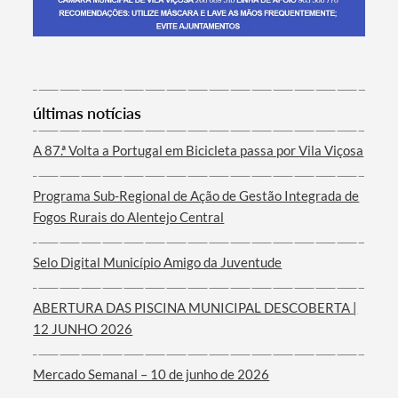
Termo de Pesquisa
últimas notícias
A 87.ª Volta a Portugal em Bicicleta passa por Vila Viçosa
Programa Sub-Regional de Ação de Gestão Integrada de
Categorias gerais
Fogos Rurais do Alentejo Central
Selo Digital Município Amigo da Juventude
ABERTURA DAS PISCINA MUNICIPAL DESCOBERTA |
Filtros
12 JUNHO 2026
Mercado Semanal – 10 de junho de 2026