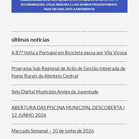
Termo de Pesquisa
últimas notícias
A 87.ª Volta a Portugal em Bicicleta passa por Vila Viçosa
Programa Sub-Regional de Ação de Gestão Integrada de
Categorias gerais
Fogos Rurais do Alentejo Central
Selo Digital Município Amigo da Juventude
ABERTURA DAS PISCINA MUNICIPAL DESCOBERTA |
Filtros
12 JUNHO 2026
Mercado Semanal – 10 de junho de 2026