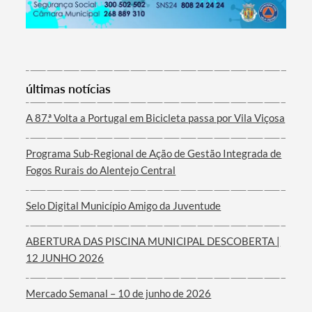
Termo de Pesquisa
últimas notícias
A 87.ª Volta a Portugal em Bicicleta passa por Vila Viçosa
Programa Sub-Regional de Ação de Gestão Integrada de
Categorias gerais
Fogos Rurais do Alentejo Central
Selo Digital Município Amigo da Juventude
ABERTURA DAS PISCINA MUNICIPAL DESCOBERTA |
Filtros
12 JUNHO 2026
Mercado Semanal – 10 de junho de 2026