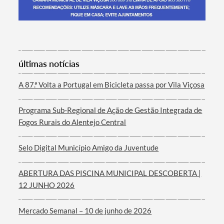
Termo de Pesquisa
últimas notícias
A 87.ª Volta a Portugal em Bicicleta passa por Vila Viçosa
Programa Sub-Regional de Ação de Gestão Integrada de
Categorias gerais
Fogos Rurais do Alentejo Central
Selo Digital Município Amigo da Juventude
ABERTURA DAS PISCINA MUNICIPAL DESCOBERTA |
Filtros
12 JUNHO 2026
Mercado Semanal – 10 de junho de 2026