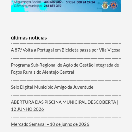
Termo de Pesquisa
últimas notícias
A 87.ª Volta a Portugal em Bicicleta passa por Vila Viçosa
Programa Sub-Regional de Ação de Gestão Integrada de
Categorias gerais
Fogos Rurais do Alentejo Central
Selo Digital Município Amigo da Juventude
ABERTURA DAS PISCINA MUNICIPAL DESCOBERTA |
Filtros
12 JUNHO 2026
Mercado Semanal – 10 de junho de 2026