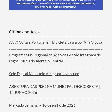
Termo de Pesquisa
últimas notícias
A 87.ª Volta a Portugal em Bicicleta passa por Vila Viçosa
Programa Sub-Regional de Ação de Gestão Integrada de
Categorias gerais
Fogos Rurais do Alentejo Central
Selo Digital Município Amigo da Juventude
ABERTURA DAS PISCINA MUNICIPAL DESCOBERTA |
Filtros
12 JUNHO 2026
Mercado Semanal – 10 de junho de 2026