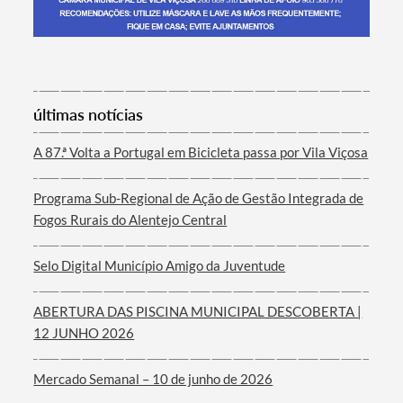
Termo de Pesquisa
últimas notícias
A 87.ª Volta a Portugal em Bicicleta passa por Vila Viçosa
Programa Sub-Regional de Ação de Gestão Integrada de
Categorias gerais
Fogos Rurais do Alentejo Central
Selo Digital Município Amigo da Juventude
ABERTURA DAS PISCINA MUNICIPAL DESCOBERTA |
Filtros
12 JUNHO 2026
Mercado Semanal – 10 de junho de 2026