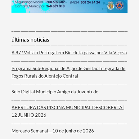
Termo de Pesquisa
últimas notícias
A 87.ª Volta a Portugal em Bicicleta passa por Vila Viçosa
Programa Sub-Regional de Ação de Gestão Integrada de
Categorias gerais
Fogos Rurais do Alentejo Central
Selo Digital Município Amigo da Juventude
ABERTURA DAS PISCINA MUNICIPAL DESCOBERTA |
Filtros
12 JUNHO 2026
Mercado Semanal – 10 de junho de 2026