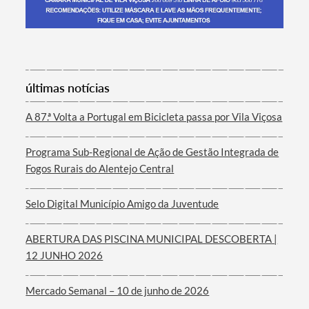
Termo de Pesquisa
últimas notícias
A 87.ª Volta a Portugal em Bicicleta passa por Vila Viçosa
Programa Sub-Regional de Ação de Gestão Integrada de
Categorias gerais
Fogos Rurais do Alentejo Central
Selo Digital Município Amigo da Juventude
ABERTURA DAS PISCINA MUNICIPAL DESCOBERTA |
Filtros
12 JUNHO 2026
Mercado Semanal – 10 de junho de 2026