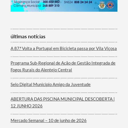
Termo de Pesquisa
últimas notícias
A 87.ª Volta a Portugal em Bicicleta passa por Vila Viçosa
Programa Sub-Regional de Ação de Gestão Integrada de
Categorias gerais
Fogos Rurais do Alentejo Central
Selo Digital Município Amigo da Juventude
ABERTURA DAS PISCINA MUNICIPAL DESCOBERTA |
Filtros
12 JUNHO 2026
Mercado Semanal – 10 de junho de 2026