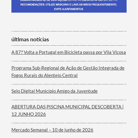
Termo de Pesquisa
últimas notícias
A 87.ª Volta a Portugal em Bicicleta passa por Vila Viçosa
Programa Sub-Regional de Ação de Gestão Integrada de
Categorias gerais
Fogos Rurais do Alentejo Central
Selo Digital Município Amigo da Juventude
ABERTURA DAS PISCINA MUNICIPAL DESCOBERTA |
Filtros
12 JUNHO 2026
Mercado Semanal – 10 de junho de 2026