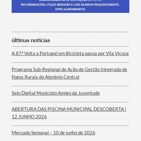
Termo de Pesquisa
últimas notícias
A 87.ª Volta a Portugal em Bicicleta passa por Vila Viçosa
Programa Sub-Regional de Ação de Gestão Integrada de
Categorias gerais
Fogos Rurais do Alentejo Central
Selo Digital Município Amigo da Juventude
ABERTURA DAS PISCINA MUNICIPAL DESCOBERTA |
Filtros
12 JUNHO 2026
Mercado Semanal – 10 de junho de 2026