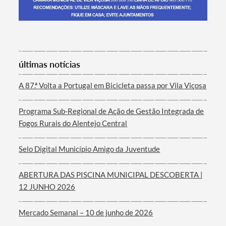
Termo de Pesquisa
últimas notícias
A 87.ª Volta a Portugal em Bicicleta passa por Vila Viçosa
Programa Sub-Regional de Ação de Gestão Integrada de
Categorias gerais
Fogos Rurais do Alentejo Central
Selo Digital Município Amigo da Juventude
ABERTURA DAS PISCINA MUNICIPAL DESCOBERTA |
Filtros
12 JUNHO 2026
Mercado Semanal – 10 de junho de 2026