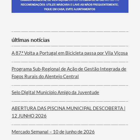
Termo de Pesquisa
últimas notícias
A 87.ª Volta a Portugal em Bicicleta passa por Vila Viçosa
Programa Sub-Regional de Ação de Gestão Integrada de
Categorias gerais
Fogos Rurais do Alentejo Central
Selo Digital Município Amigo da Juventude
ABERTURA DAS PISCINA MUNICIPAL DESCOBERTA |
Filtros
12 JUNHO 2026
Mercado Semanal – 10 de junho de 2026