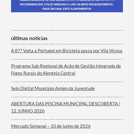
Termo de Pesquisa
últimas notícias
A 87.ª Volta a Portugal em Bicicleta passa por Vila Viçosa
Programa Sub-Regional de Ação de Gestão Integrada de
Categorias gerais
Fogos Rurais do Alentejo Central
Selo Digital Município Amigo da Juventude
ABERTURA DAS PISCINA MUNICIPAL DESCOBERTA |
Filtros
12 JUNHO 2026
Mercado Semanal – 10 de junho de 2026