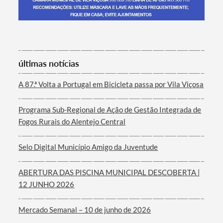
Termo de Pesquisa
últimas notícias
A 87.ª Volta a Portugal em Bicicleta passa por Vila Viçosa
Programa Sub-Regional de Ação de Gestão Integrada de
Categorias gerais
Fogos Rurais do Alentejo Central
Selo Digital Município Amigo da Juventude
ABERTURA DAS PISCINA MUNICIPAL DESCOBERTA |
Filtros
12 JUNHO 2026
Mercado Semanal – 10 de junho de 2026