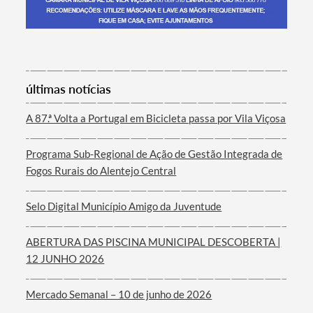
Termo de Pesquisa
últimas notícias
A 87.ª Volta a Portugal em Bicicleta passa por Vila Viçosa
Programa Sub-Regional de Ação de Gestão Integrada de
Categorias gerais
Fogos Rurais do Alentejo Central
Selo Digital Município Amigo da Juventude
ABERTURA DAS PISCINA MUNICIPAL DESCOBERTA |
Filtros
12 JUNHO 2026
Mercado Semanal – 10 de junho de 2026