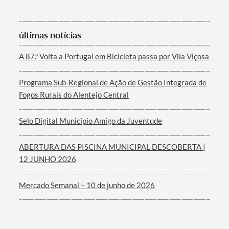
últimas notícias
Termo de Pesquisa
A 87.ª Volta a Portugal em Bicicleta passa por Vila Viçosa
Programa Sub-Regional de Ação de Gestão Integrada de
Fogos Rurais do Alentejo Central
Categorias gerais
Selo Digital Município Amigo da Juventude
ABERTURA DAS PISCINA MUNICIPAL DESCOBERTA |
12 JUNHO 2026
Filtros
Mercado Semanal – 10 de junho de 2026