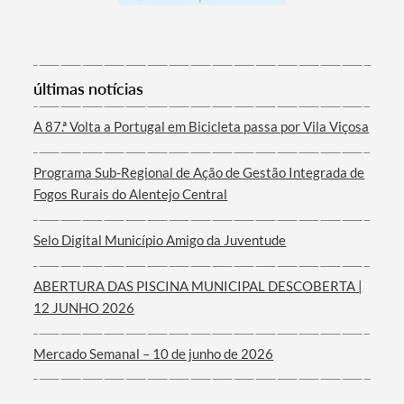
Termo de Pesquisa
últimas notícias
A 87.ª Volta a Portugal em Bicicleta passa por Vila Viçosa
Programa Sub-Regional de Ação de Gestão Integrada de
Fogos Rurais do Alentejo Central
Categorias gerais
Selo Digital Município Amigo da Juventude
ABERTURA DAS PISCINA MUNICIPAL DESCOBERTA |
12 JUNHO 2026
Filtros
Mercado Semanal – 10 de junho de 2026