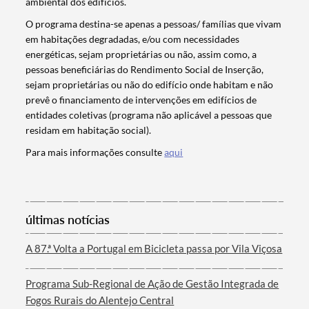
ambiental dos edifícios.
O programa destina-se apenas a pessoas/ famílias que vivam
em habitações degradadas, e/ou com necessidades
energéticas, sejam proprietárias ou não, assim como, a
pessoas beneficiárias do Rendimento Social de Inserção,
sejam proprietárias ou não do edifício onde habitam e não
prevê o financiamento de intervenções em edifícios de
entidades coletivas (programa não aplicável a pessoas que
residam em habitação social).
Termo de Pesquisa
Para mais informações consulte
aqui
últimas notícias
Categorias gerais
A 87.ª Volta a Portugal em Bicicleta passa por Vila Viçosa
Programa Sub-Regional de Ação de Gestão Integrada de
Fogos Rurais do Alentejo Central