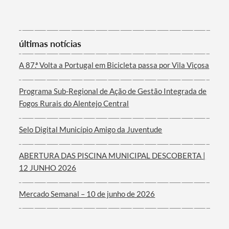
últimas notícias
Termo de Pesquisa
A 87.ª Volta a Portugal em Bicicleta passa por Vila Viçosa
Programa Sub-Regional de Ação de Gestão Integrada de
Fogos Rurais do Alentejo Central
Categorias gerais
Selo Digital Município Amigo da Juventude
ABERTURA DAS PISCINA MUNICIPAL DESCOBERTA |
12 JUNHO 2026
Filtros
Mercado Semanal – 10 de junho de 2026