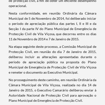
de protecção civil, a fim de obter um eficiente desempenho
operacional.
Nesta conformidade, em reunião Ordinária da Câmara
Municipal de 5 de Novembro de 2014, foi deliberado iniciar
o período de apreciação pública das partes I, II e III e da
Secção I da parte IV do Plano Municipal de Emergência de
Protecção Civil de Vila Viçosa, que decorreu entre os dias
11 de Novembro de 2014 e 7 de Janeiro de 2015.
Na etapa seguinte deste processo, a Comissão Municipal de
Protecção Civil, em reunião do dia 7 de Janeiro de 2015,
deliberou incluir as alterações apresentadas durante o
período de apreciação pública na proposta do Plano
Municipal de Emergência de Protecção Civil de Vila Viçosa
Termo de Pesquisa
e remeter o documento ao Executivo Municipal.
No prosseguimento deste caminho, em reunião Ordinária da
Câmara Municipal de Vila Viçosa, realizada no dia 14 de
Janeiro de 2015, o Executivo Camarário deliberou enviar à
Autoridade Nacional de Protecção Civil para aprovação o
Plano Municipal de Emergência de Protecção Civil.
Categorias gerais