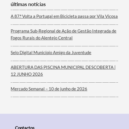
últimas notícias
Termo de Pesquisa
A 87.ª Volta a Portugal em Bicicleta passa por Vila Viçosa
Programa Sub-Regional de Ação de Gestão Integrada de
Fogos Rurais do Alentejo Central
Categorias gerais
Selo Digital Município Amigo da Juventude
ABERTURA DAS PISCINA MUNICIPAL DESCOBERTA |
12 JUNHO 2026
Filtros
Mercado Semanal – 10 de junho de 2026
Contactos