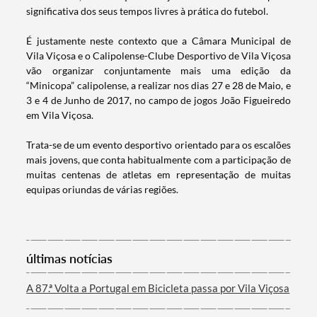
significativa dos seus tempos livres à prática do futebol.
É justamente neste contexto que a Câmara Municipal de
Vila Viçosa e o Calipolense-Clube Desportivo de Vila Viçosa
vão organizar conjuntamente mais uma edição da
“Minicopa” calipolense, a realizar nos dias 27 e 28 de Maio, e
3 e 4 de Junho de 2017, no campo de jogos João Figueiredo
em Vila Viçosa.
Trata-se de um evento desportivo orientado para os escalões
mais jovens, que conta habitualmente com a participação de
Termo de Pesquisa
muitas centenas de atletas em representação de muitas
equipas oriundas de várias regiões.
Categorias gerais
últimas notícias
A 87.ª Volta a Portugal em Bicicleta passa por Vila Viçosa