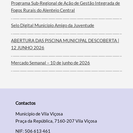
Programa Sub-Regional de Ação de Gestão Integrada de
Filtros
Fogos Rurais do Alentejo Central
Selo Digital Município Amigo da Juventude
ABERTURA DAS PISCINA MUNICIPAL DESCOBERTA |
12 JUNHO 2026
Mercado Semanal – 10 de junho de 2026
Contactos
Município de Vila Viçosa
Praça da República, 7160-207 Vila Viçosa
NIF: 506 613 461