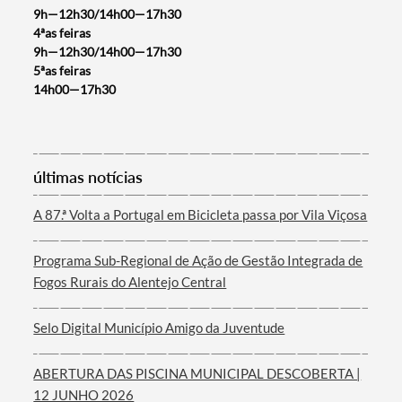
9h—12h30/14h00—17h30
4ªas feiras
9h—12h30/14h00—17h30
5ªas feiras
14h00—17h30
Termo de Pesquisa
últimas notícias
A 87.ª Volta a Portugal em Bicicleta passa por Vila Viçosa
Categorias gerais
Programa Sub-Regional de Ação de Gestão Integrada de
Fogos Rurais do Alentejo Central
Selo Digital Município Amigo da Juventude
Filtros
ABERTURA DAS PISCINA MUNICIPAL DESCOBERTA |
12 JUNHO 2026