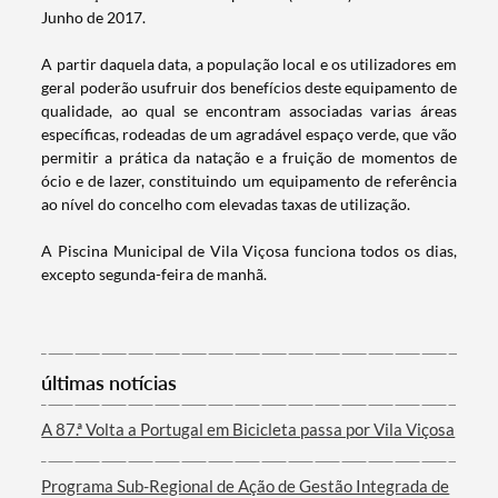
Junho de 2017.
A partir daquela data, a população local e os utilizadores em
geral poderão usufruir dos benefícios deste equipamento de
qualidade, ao qual se encontram associadas varias áreas
específicas, rodeadas de um agradável espaço verde, que vão
permitir a prática da natação e a fruição de momentos de
ócio e de lazer, constituindo um equipamento de referência
ao nível do concelho com elevadas taxas de utilização.
Termo de Pesquisa
A Piscina Municipal de Vila Viçosa funciona todos os dias,
excepto segunda-feira de manhã.
Categorias gerais
últimas notícias
A 87.ª Volta a Portugal em Bicicleta passa por Vila Viçosa
Programa Sub-Regional de Ação de Gestão Integrada de