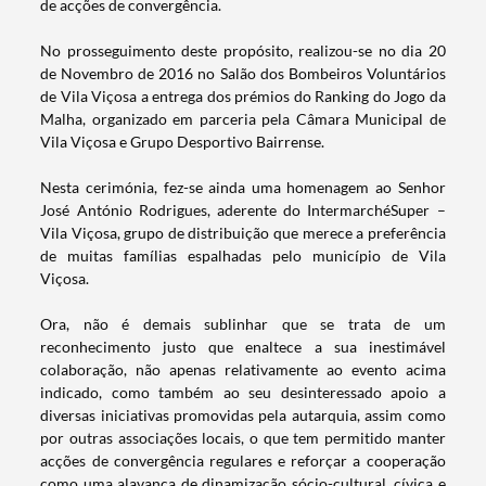
de acções de convergência.
No prosseguimento deste propósito, realizou-se no dia 20
de Novembro de 2016 no Salão dos Bombeiros Voluntários
de Vila Viçosa a entrega dos prémios do Ranking do Jogo da
Malha, organizado em parceria pela Câmara Municipal de
Vila Viçosa e Grupo Desportivo Bairrense.
Nesta cerimónia, fez-se ainda uma homenagem ao Senhor
José António Rodrigues, aderente do IntermarchéSuper –
Vila Viçosa, grupo de distribuição que merece a preferência
de muitas famílias espalhadas pelo município de Vila
Viçosa.
Ora, não é demais sublinhar que se trata de um
reconhecimento justo que enaltece a sua inestimável
Termo de Pesquisa
colaboração, não apenas relativamente ao evento acima
indicado, como também ao seu desinteressado apoio a
diversas iniciativas promovidas pela autarquia, assim como
por outras associações locais, o que tem permitido manter
acções de convergência regulares e reforçar a cooperação
como uma alavanca de dinamização sócio-cultural, cívica e