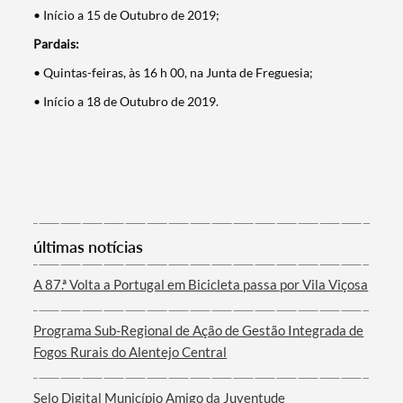
• Início a 15 de Outubro de 2019;
Pardais:
• Quintas-feiras, às 16 h 00, na Junta de Freguesia;
Categorias gerais
• Início a 18 de Outubro de 2019.
Filtros
últimas notícias
A 87.ª Volta a Portugal em Bicicleta passa por Vila Viçosa
Programa Sub-Regional de Ação de Gestão Integrada de
Fogos Rurais do Alentejo Central
Selo Digital Município Amigo da Juventude