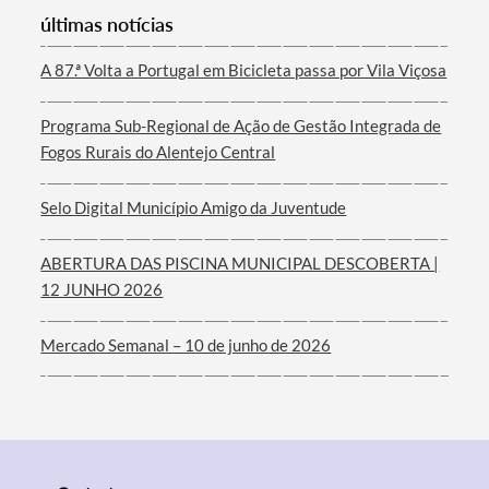
últimas notícias
Termo de Pesquisa
A 87.ª Volta a Portugal em Bicicleta passa por Vila Viçosa
Programa Sub-Regional de Ação de Gestão Integrada de
Fogos Rurais do Alentejo Central
Categorias gerais
Selo Digital Município Amigo da Juventude
ABERTURA DAS PISCINA MUNICIPAL DESCOBERTA |
12 JUNHO 2026
Filtros
Mercado Semanal – 10 de junho de 2026