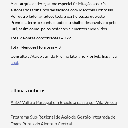
A autarquia endereça uma especial felicitação aos três
autores dos trabalhos destacados com Menções Honrosas.
Por outro lado, agradece toda a participação que este
Prémio Literário reuniu e todo o trabalho desenvolvido pelo
júri, assim como, pelos restantes elementos envolvidos.
Total de obras concorrentes = 222
Total Menções Honrosas = 3
Consulte a Ata do Júri do Prémio Literário Florbela Espanca
Termo de Pesquisa
aqui
.
últimas notícias
Categorias gerais
A 87.ª Volta a Portugal em Bicicleta passa por Vila Viçosa
Programa Sub-Regional de Ação de Gestão Integrada de
Fogos Rurais do Alentejo Central