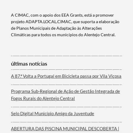
A CIMAC, com o apoio dos EEA Grants, está a promover
Categorias gerais
projeto ADAPTA.LOCAL.CIMAC, que suporta a elaboração
de Planos Municipais de Adaptação às Alterações
Climáticas para todos os municípios do Alentejo Central.
Filtros
últimas notícias
A 87.ª Volta a Portugal em Bicicleta passa por Vila Viçosa
Programa Sub-Regional de Ação de Gestão Integrada de
Fogos Rurais do Alentejo Central
Selo Digital Município Amigo da Juventude
ABERTURA DAS PISCINA MUNICIPAL DESCOBERTA |