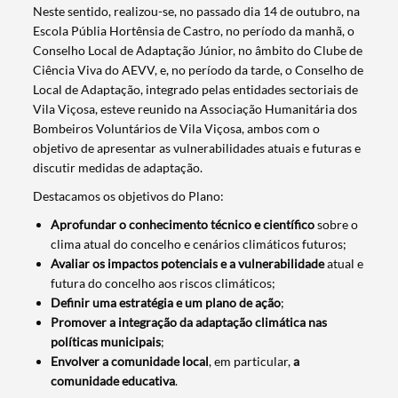
Neste sentido, realizou-se, no passado dia 14 de outubro, na
Escola Públia Hortênsia de Castro, no período da manhã, o
Conselho Local de Adaptação Júnior, no âmbito do Clube de
Ciência Viva do AEVV, e, no período da tarde, o Conselho de
Local de Adaptação, integrado pelas entidades sectoriais de
Vila Viçosa, esteve reunido na Associação Humanitária dos
Bombeiros Voluntários de Vila Viçosa, ambos com o
objetivo de apresentar as vulnerabilidades atuais e futuras e
discutir medidas de adaptação.
Destacamos os objetivos do Plano:
Aprofundar o conhecimento técnico e científico
sobre o
clima atual do concelho e cenários climáticos futuros;
Avaliar os impactos potenciais e a vulnerabilidade
atual e
futura do concelho aos riscos climáticos;
Definir uma estratégia e um plano de ação
;
Promover a integração da adaptação climática nas
Termo de Pesquisa
políticas municipais
;
Envolver a comunidade local
, em particular,
a
comunidade educativa
.