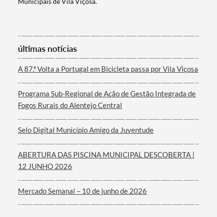
Municipais de Vila Viçosa.
Termo de Pesquisa
últimas notícias
A 87.ª Volta a Portugal em Bicicleta passa por Vila Viçosa
Programa Sub-Regional de Ação de Gestão Integrada de
Fogos Rurais do Alentejo Central
Categorias gerais
Selo Digital Município Amigo da Juventude
ABERTURA DAS PISCINA MUNICIPAL DESCOBERTA |
Filtros
12 JUNHO 2026
Mercado Semanal – 10 de junho de 2026