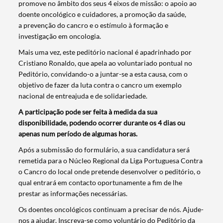
promove no âmbito dos seus 4 eixos de missão: o apoio ao
doente oncológico e cuidadores, a promoção da saúde,
a prevenção do cancro e o estímulo à formação e
investigação em oncologia.
Mais uma vez, este peditório nacional é apadrinhado por
Cristiano Ronaldo, que apela ao voluntariado pontual no
Peditório, convidando-o a juntar-se a esta causa, com o
objetivo de fazer da luta contra o cancro um exemplo
nacional de entreajuda e de solidariedade.
A participação pode ser feita à medida da sua
disponibilidade, podendo ocorrer durante os 4 dias ou
apenas num período de algumas horas.
Após a submissão do formulário, a sua candidatura será
remetida para o Núcleo Regional da Liga Portuguesa Contra
o Cancro do local onde pretende desenvolver o peditório, o
qual entrará em contacto oportunamente a fim de lhe
prestar as informações necessárias.
Termo de Pesquisa
Os doentes oncológicos continuam a precisar de nós. Ajude-
nos a ajudar. Inscreva-se como voluntário do Peditório da