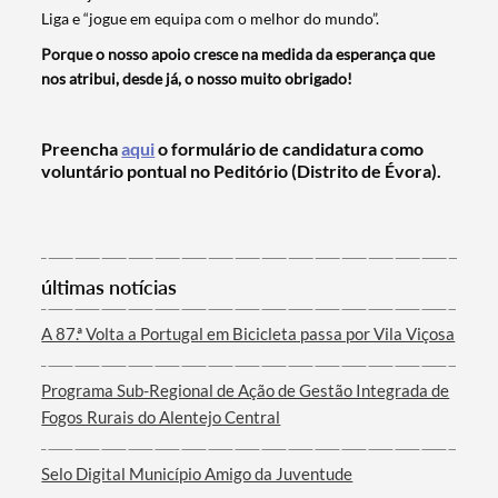
Liga e “jogue em equipa com o melhor do mundo”.
Porque o nosso apoio cresce na medida da esperança que
nos atribui, desde já, o nosso muito obrigado!
Categorias gerais
Preencha
aqui
o formulário de candidatura como
voluntário pontual no Peditório (Distrito de Évora).
Filtros
últimas notícias
A 87.ª Volta a Portugal em Bicicleta passa por Vila Viçosa
Programa Sub-Regional de Ação de Gestão Integrada de
Fogos Rurais do Alentejo Central
Selo Digital Município Amigo da Juventude