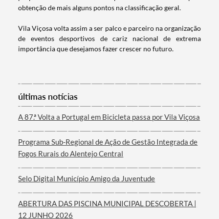
obtenção de mais alguns pontos na classificação geral.
Vila Viçosa volta assim a ser palco e parceiro na organização
de eventos desportivos de cariz nacional de extrema
importância que desejamos fazer crescer no futuro.
Termo de Pesquisa
últimas notícias
A 87.ª Volta a Portugal em Bicicleta passa por Vila Viçosa
Categorias gerais
Programa Sub-Regional de Ação de Gestão Integrada de
Fogos Rurais do Alentejo Central
Selo Digital Município Amigo da Juventude
Filtros
ABERTURA DAS PISCINA MUNICIPAL DESCOBERTA |
12 JUNHO 2026