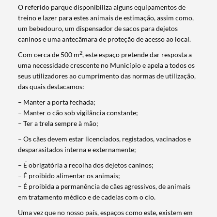
O referido parque disponibiliza alguns equipamentos de
treino e lazer para estes animais de estimação, assim como,
um bebedouro, um dispensador de sacos para dejetos
caninos e uma antecâmara de proteção de acesso ao local.
2
Com cerca de 500 m
, este espaço pretende dar resposta a
uma necessidade crescente no Município e apela a todos os
seus utilizadores ao cumprimento das normas de utilização,
das quais destacamos:
– Manter a porta fechada;
– Manter o cão sob vigilância constante;
– Ter a trela sempre à mão;
– Os cães devem estar licenciados, registados, vacinados e
desparasitados interna e externamente;
Termo de Pesquisa
– É obrigatória a recolha dos dejetos caninos;
– É proibido alimentar os animais;
– É proibida a permanência de cães agressivos, de animais
em tratamento médico e de cadelas com o cio.
Uma vez que no nosso país, espaços como este, existem em