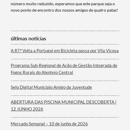
Categorias gerais
número muito reduzido, esperamos que este parque seja o
novo ponto de encontro dos nossos amigos de quatro patas!
últimas notícias
Filtros
A 87.ª Volta a Portugal em Bicicleta passa por Vila Viçosa
Programa Sub-Regional de Ação de Gestão Integrada de
Fogos Rurais do Alentejo Central
Selo Digital Município Amigo da Juventude
ABERTURA DAS PISCINA MUNICIPAL DESCOBERTA |
12 JUNHO 2026
Mercado Semanal – 10 de junho de 2026