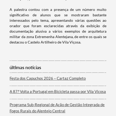
A palestra contou com a presença de um número muito
significativo de alunos que se mostraram bastante
interessados pelo tema, apresentando várias questões ao
orador que foram esclarecidas através da exibição de
documentação alusiva a vários exemplos de arquitetura
militar da zona Extremenha Alentejana, de entre os quais se
destacou o Castelo Artilheiro de Vila Viçosa.
Termo de Pesquisa
últimas notícias
Categorias gerais
Festa dos Capuchos 2026 – Cartaz Completo
A 87.ª Volta a Portugal em Bicicleta passa por Vila Viçosa
Programa Sub-Regional de Ação de Gestão Integrada de
Filtros
Fogos Rurais do Alentejo Central