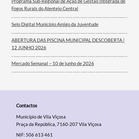
Programa Sub-Regional de Ação de Gestão Integrada de
Filtros
Fogos Rurais do Alentejo Central
Selo Digital Município Amigo da Juventude
ABERTURA DAS PISCINA MUNICIPAL DESCOBERTA |
12 JUNHO 2026
Mercado Semanal – 10 de junho de 2026
Contactos
Município de Vila Viçosa
Praça da República, 7160-207 Vila Viçosa
NIF: 506 613 461