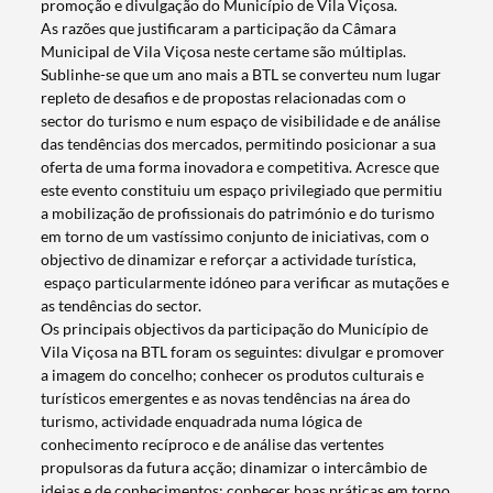
promoção e divulgação do Município de Vila Viçosa.
As razões que justificaram a participação da Câmara
Municipal de Vila Viçosa neste certame são múltiplas.
Sublinhe-se que um ano mais a BTL se converteu num lugar
repleto de desafios e de propostas relacionadas com o
sector do turismo e num espaço de visibilidade e de análise
das tendências dos mercados, permitindo posicionar a sua
oferta de uma forma inovadora e competitiva. Acresce que
este evento constituiu um espaço privilegiado que permitiu
a mobilização de profissionais do património e do turismo
em torno de um vastíssimo conjunto de iniciativas, com o
objectivo de dinamizar e reforçar a actividade turística,
espaço particularmente idóneo para verificar as mutações e
as tendências do sector.
Os principais objectivos da participação do Município de
Vila Viçosa na BTL foram os seguintes: divulgar e promover
a imagem do concelho; conhecer os produtos culturais e
turísticos emergentes e as novas tendências na área do
turismo, actividade enquadrada numa lógica de
conhecimento recíproco e de análise das vertentes
Termo de Pesquisa
propulsoras da futura acção; dinamizar o intercâmbio de
ideias e de conhecimentos; conhecer boas práticas em torno