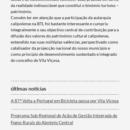
da realidade indissociável que constitui o binómio turismo –
património.
Convém ter em atenção que a participação da autarquia
calipolense na BTL foi bastante interessante e cumpriu
Categorias gerais
integralmente o seu objectivo central de contribuição para a
difusão dos valores do património cultural calipolense,
entendido nas suas múltiplas valências, perspectivado como
catalisador da projecção nacional do nosso município e
como princípio de desenvolvimento sustentado e integrado
do concelho de Vila Viçosa.
Filtros
últimas notícias
A 87.ª Volta a Portugal em Bicicleta passa por Vila Viçosa
Programa Sub-Regional de Ação de Gestão Integrada de
Fogos Rurais do Alentejo Central