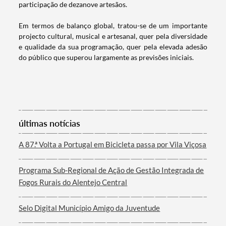
participação de dezanove artesãos.
Em termos de balanço global, tratou-se de um importante
Categorias gerais
projecto cultural, musical e artesanal, quer pela diversidade
e qualidade da sua programação, quer pela elevada adesão
do público que superou largamente as previsões iniciais.
Filtros
últimas notícias
A 87.ª Volta a Portugal em Bicicleta passa por Vila Viçosa
Programa Sub-Regional de Ação de Gestão Integrada de
Fogos Rurais do Alentejo Central
Selo Digital Município Amigo da Juventude