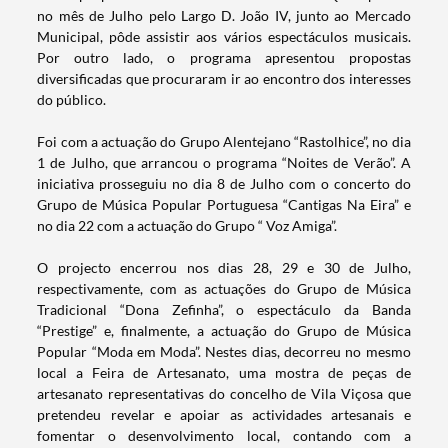
no mês de Julho pelo Largo D. João IV, junto ao Mercado
Municipal, pôde assistir aos vários espectáculos musicais.
Por outro lado, o programa apresentou propostas
diversificadas que procuraram ir ao encontro dos interesses
do público.
Foi com a actuação do Grupo Alentejano “Rastolhice”, no dia
1 de Julho, que arrancou o programa “Noites de Verão”. A
iniciativa prosseguiu no dia 8 de Julho com o concerto do
Grupo de Música Popular Portuguesa “Cantigas Na Eira” e
no dia 22 com a actuação do Grupo “ Voz Amiga”.
O projecto encerrou nos dias 28, 29 e 30 de Julho,
respectivamente, com as actuações do Grupo de Música
Tradicional “Dona Zefinha”, o espectáculo da Banda
“Prestige” e, finalmente, a actuação do Grupo de Música
Popular “Moda em Moda”. Nestes dias, decorreu no mesmo
local a Feira de Artesanato, uma mostra de peças de
Termo de Pesquisa
artesanato representativas do concelho de Vila Viçosa que
pretendeu revelar e apoiar as actividades artesanais e
fomentar o desenvolvimento local, contando com a