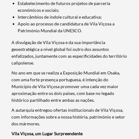
Estabelecimento de futuros projetos de parceria
económicos e sociais;
Intercâmbios de índole cultural e educativa;
Apoio ao processo de candidatura de Vila Viçosa a
Património Mundial da UNESCO.
A divulgação de Vila Viçosa e da sua importância
geoestratégica a nível global foi outro dos assuntos
enfatizados, juntamente com as especificidades do território
calipolense.
No ano em que se realiza a Exposição Mundial em Osaka,
com uma forte presença portuguesa, é intenção do
Município de Vila Viçosa promover uma cada vez maior
aproximação entre os dois países, com base no legado
Termo de Pesquisa
histórico partilhado entre ambas as nações.
A autarquia entregou ofertas institucionais de Vila Viçosa,
com informações sobre a nossa história, património e setor
dos mármores.
Vila Viçosa, um Lugar Surpreendente
Categorias gerais